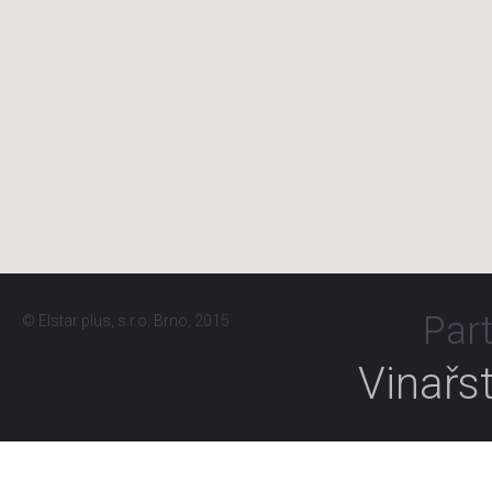
Par
© Elstar plus, s.r.o. Brno, 2015
Vinařs