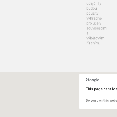
údajů. Ty
budou
použity
výhradně
pro účely
souvisejícími
s
výběrovým
řízením.
This page can't l
Do you own this webs