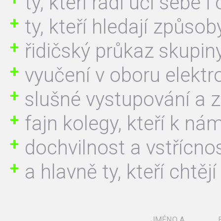
ty, kteří rádi učí sebe i
ty, kteří hledají způso
řidičský průkaz skupin
vyučení v oboru elektr
slušné vystupování a 
fajn kolegy, kteří k n
dochvilnost a vstřícn
a hlavně ty, kteří chtěj
JMÉNO A