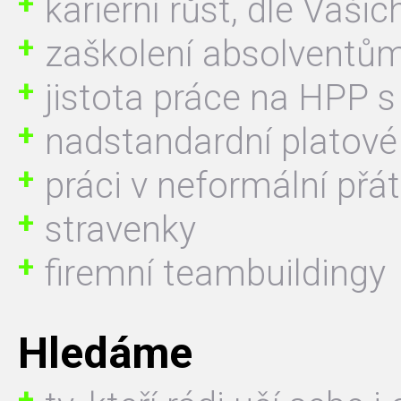
kariérní růst, dle Vaši
zaškolení absolventům
jistota práce na HPP s
nadstandardní platov
práci v neformální přá
stravenky
firemní teambuildingy
Hledáme