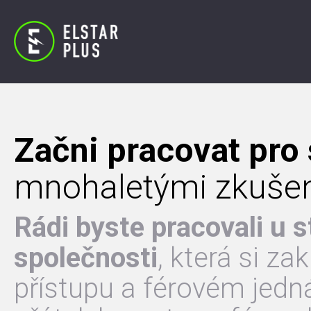
Začni pracovat pro
mnohaletými zkuše
Rádi byste pracovali u s
společnosti
, která si z
přístupu a férovém jedn